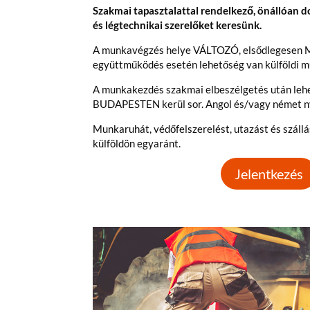
Szakmai tapasztalattal rendelkező, önállóan dol
és légtechnikai szerelőket keresünk.
A munkavégzés helye VÁLTOZÓ, elsődlegesen M
együttműködés esetén lehetőség van külföldi m
A munkakezdés szakmai elbeszélgetés után leh
BUDAPESTEN kerül sor. Angol és/vagy német ny
Munkaruhát, védőfelszerelést, utazást és szállás
külföldön egyaránt.
Jelentkezés