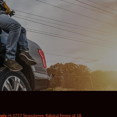
hely:
H-3757 Teresztenye, Rákóczi Ferenc út 18.