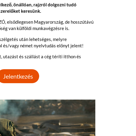
lkező, önállóan, rajzról dolgozni tudó
szerelőket keresünk.
Ó, elsődlegesen Magyarország, de hosszútávú
ég van külföldi munkavégzésre is.
zélgetés után lehetséges, melyre
 és/vagy német nyelvtudás előnyt jelent!
utazást és szállást a cég téríti itthon és
Jelentkezés