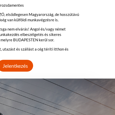
/ rozsdamentes
Ó, elsődlegesen Magyarország, de hosszútávú
ég van külföldi munkavégzésre is.
zsga nem elvárás! Angol és/vagy német
munkakezdés elbeszélgetés és sikeres
, melyre BUDAPESTEN kerül sor.
utazást és szállást a cég téríti itthon és
Jelentkezés