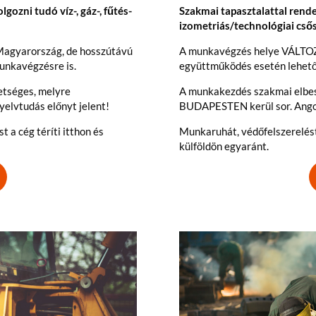
gozni tudó víz-, gáz-, fűtés-
Szakmai tapasztalattal rende
izometriás/technológiai cső
agyarország, de hosszútávú
A munkavégzés helye VÁLTOZ
unkavégzésre is.
együttműködés esetén lehetős
etséges, melyre
A munkakezdés szakmai elbes
elvtudás előnyt jelent!
BUDAPESTEN kerül sor. Angol
t a cég téríti itthon és
Munkaruhát, védőfelszerelést, 
külföldön egyaránt.