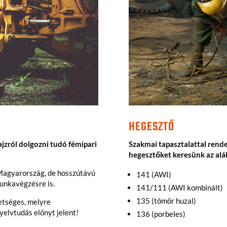
HEGESZTŐ
ajzról dolgozni tudó fémipari
Szakmai tapasztalattal rend
hegesztőket keresünk az aláb
agyarország, de hosszútávú
141 (AWI)
unkavégzésre is.
141/111 (AWI kombinált)
135 (tömör huzal)
etséges, melyre
elvtudás előnyt jelent!
136 (porbeles)