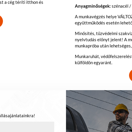
t a cég téríti itthon és
Anyagminőségek:
szénacél 
A munkavégzés helye VÁLTOZ
együttműködés esetén lehetős
Minősítés, tűzvédelmi szakvi
nyelvtudás előnyt jelent! A 
munkapróba után lehetséges
Munkaruhát, védőfelszerelést, 
külföldön egyaránt.
állásajánlatainkra!