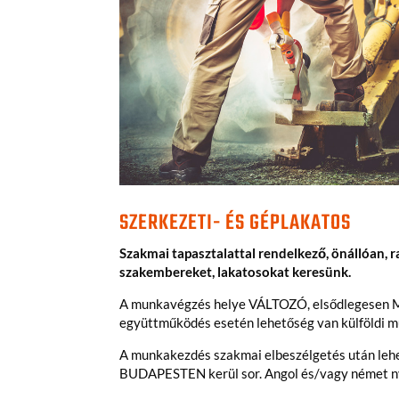
SZERKEZETI- ÉS GÉPLAKATOS
Szakmai tapasztalattal rendelkező, önállóan, r
szakembereket, lakatosokat keresünk.
A munkavégzés helye VÁLTOZÓ, elsődlegesen M
együttműködés esetén lehetőség van külföldi m
A munkakezdés szakmai elbeszélgetés után leh
BUDAPESTEN kerül sor. Angol és/vagy német ny