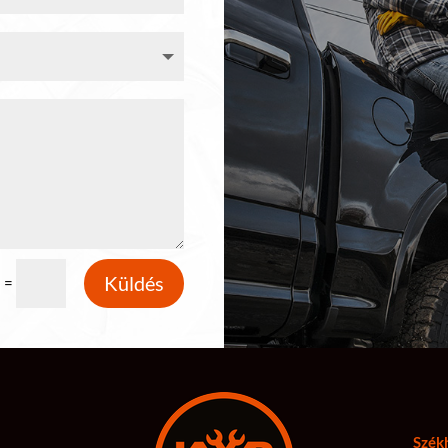
Küldés
=
2
Szék