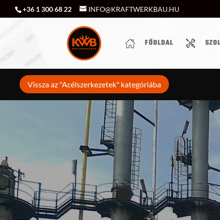
+36 1 300 68 22
INFO@KRAFTWERKBAU.HU
FŐOLDAL
SZO
Vissza az "Acélszerkezetek" kategóriába