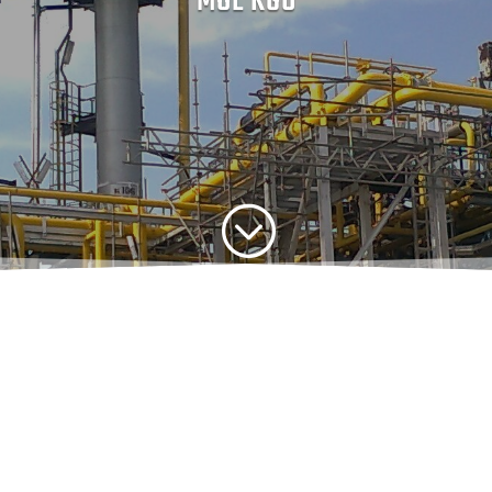
MOL KGÜ
;