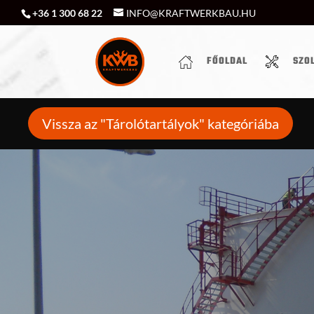
+36 1 300 68 22
INFO@KRAFTWERKBAU.HU
FŐOLDAL
SZO
Vissza az "Tárolótartályok" kategóriába